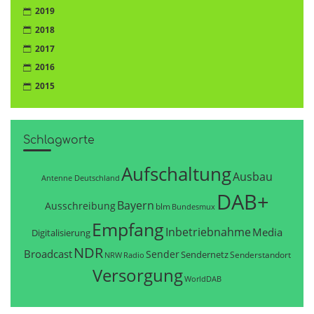
2019
2018
2017
2016
2015
Schlagworte
Aufschaltung
Ausbau
Antenne Deutschland
DAB+
Bayern
Ausschreibung
blm
Bundesmux
Empfang
Inbetriebnahme
Media
Digitalisierung
NDR
Broadcast
Sender
Sendernetz
Senderstandort
NRW
Radio
Versorgung
WorldDAB