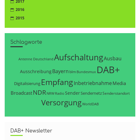
2017
2016
2015
Schlagworte
Aufschaltung
Ausbau
Antenne Deutschland
DAB+
Bayern
Ausschreibung
blm
Bundesmux
Empfang
Inbetriebnahme
Media
Digitalisierung
NDR
Broadcast
Sender
Sendernetz
Senderstandort
NRW
Radio
Versorgung
WorldDAB
DAB+ Newsletter