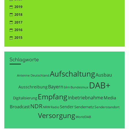
2019
2018
2017
2016
2015
Schlagworte
Aufschaltung
Ausbau
Antenne Deutschland
DAB+
Bayern
Ausschreibung
blm
Bundesmux
Empfang
Inbetriebnahme
Media
Digitalisierung
NDR
Broadcast
Sender
Sendernetz
Senderstandort
NRW
Radio
Versorgung
WorldDAB