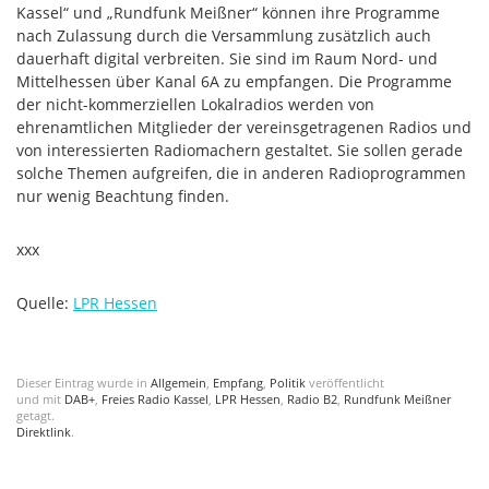
Kassel“ und „Rundfunk Meißner“ können ihre Programme
nach Zulassung durch die Versammlung zusätzlich auch
dauerhaft digital verbreiten. Sie sind im Raum Nord- und
Mittelhessen über Kanal 6A zu empfangen. Die Programme
der nicht-kommerziellen Lokalradios werden von
ehrenamtlichen Mitglieder der vereinsgetragenen Radios und
von interessierten Radiomachern gestaltet. Sie sollen gerade
solche Themen aufgreifen, die in anderen Radioprogrammen
nur wenig Beachtung finden.
xxx
Quelle:
LPR Hessen
Dieser Eintrag wurde in
Allgemein
,
Empfang
,
Politik
veröffentlicht
und mit
DAB+
,
Freies Radio Kassel
,
LPR Hessen
,
Radio B2
,
Rundfunk Meißner
getagt.
Direktlink
.