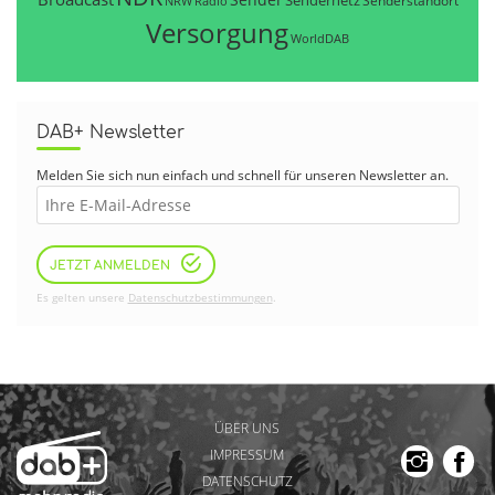
Sendernetz
Senderstandort
NRW
Radio
Versorgung
WorldDAB
DAB+ Newsletter
Melden Sie sich nun einfach und schnell für unseren Newsletter an.
JETZT ANMELDEN
Es gelten unsere
Datenschutzbestimmungen
.
ÜBER UNS
IMPRESSUM
DATENSCHUTZ