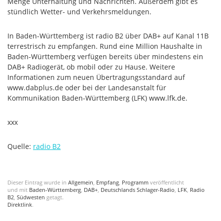
Menge Unterhaltung und Nachrichten. Außerdem gibt es
stündlich Wetter- und Verkehrsmeldungen.
In Baden-Württemberg ist radio B2 über DAB+ auf Kanal 11B
terrestrisch zu empfangen. Rund eine Million Haushalte in
Baden-Württemberg verfügen bereits über mindestens ein
DAB+ Radiogerät, ob mobil oder zu Hause. Weitere
Informationen zum neuen Übertragungsstandard auf
www.dabplus.de oder bei der Landesanstalt für
Kommunikation Baden-Württemberg (LFK) www.lfk.de.
xxx
Quelle:
radio B2
Dieser Eintrag wurde in
Allgemein
,
Empfang
,
Programm
veröffentlicht
und mit
Baden-Württemberg
,
DAB+
,
Deutschlands Schlager-Radio
,
LFK
,
Radio
B2
,
Südwesten
getagt.
Direktlink
.