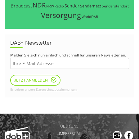
NDR
Broadcast
Sender
Sendernetz
Senderstandort
NRW
Radio
Versorgung
WorldDAB
DAB+ Newsletter
Melden Sie sich nun einfach und schnell für unseren Newsletter an.
JETZT ANMELDEN
Es gelten unsere
Datenschutzbestimmungen
.
ÜBER UNS
IMPRESSUM