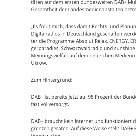
tä­ten auf dem ersten bun­des­wei­ten DAB+ Mul­ti
Gesamt­heit der Lan­des­me­di­en­an­stal­ten betr
„Es freut mich, dass damit Rechts- und Pla­nungs­
Digi­tal­ra­di­os in Deutsch­land geschaf­fen w
ter die Pro­gram­me Abso­lut Relax, ENERGY, ERF
ger­pa­ra­dies, Schwarz­wald­ra­dio und sunshi­ne
Mei­nungs­viel­falt auf dem deut­schen Medi­en­ma
Ukrow.
Zum Hin­ter­grund:
DAB+ ist bereits jetzt auf 98 Pro­zent der Bun­
fast voll­ver­sorgt.
DAB+ braucht kein Inter­net und funk­tio­niert d
gren­zen gera­ten. Auf die­se Wei­se stellt DAB+ 
tio­nen sicher.