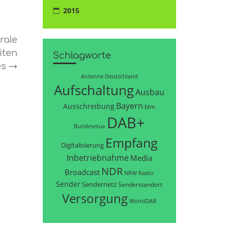
2015
rale
iten
Schlagworte
es
→
Antenne Deutschland
Aufschaltung
Ausbau
Bayern
Ausschreibung
blm
DAB+
Bundesmux
Empfang
Digitalisierung
Inbetriebnahme
Media
NDR
Broadcast
NRW
Radio
Sender
Sendernetz
Senderstandort
Versorgung
WorldDAB