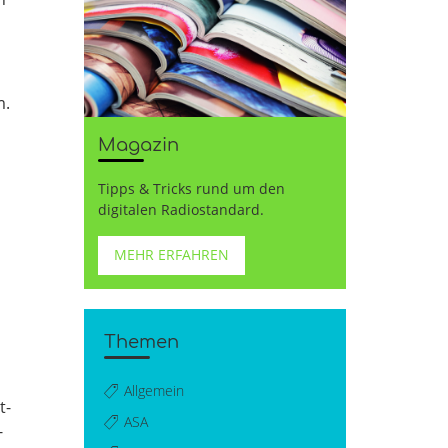
m.
Magazin
Tipps & Tricks rund um den
digitalen Radiostandard.
MEHR ERFAHREN
Themen
Allgemein
t­
ASA
­