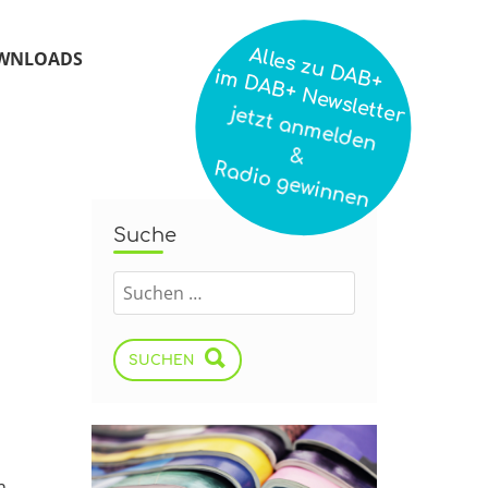
Alles zu DAB+
WNLOADS
im DAB+ Newsletter
jetzt anmelden
&
Radio gewinnen
Suche
n
SUCHEN
n