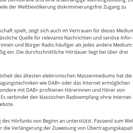
i­le der Welt­be­völ­ke­rung dis­kri­mi­nie­rungs­frei Zugang zu
­schaft spielt, zeigt sich auch im Ver­trau­en für die­ses Medi­u
­li­che Quel­le für rele­van­te Nach­rich­ten und seriö­se Infor­
rin­nen und Bür­ger Radio häu­fi­ger als jedes ande­re Medi­um:
ig ein. Die durch­schnitt­li­che Hör­dau­er liegt bei über drei
t­heit des ältes­ten elek­tro­ni­schen Mas­sen­me­di­ums hat die
tra­gungs­tech­ni­ken wie DAB+ oder das Inter­net ermög­li­chen
­son­de­re mit DAB+ pro­fi­tie­ren Höre­rin­nen und Hörer von
Es ver­bin­det den klas­si­schen Radio­emp­fang ohne Inter­net­
e­bo­te.
rung des Hör­funks von Beginn an unter­stützt. Pas­send zum Wel
 die Ver­län­ge­rung der Zuwei­sung von Über­tra­gungs­ka­pa­zi