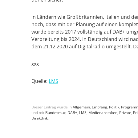
In Län­dern wie Groß­bri­tan­ni­en, Ita­li­en und 
hoch, dass mit der Pla­nung auf einen kom­ple
wur­de bereits 2017 voll­stän­dig auf DAB+ umge­s
Ver­brei­tung bis 2024. In Deutsch­land wird n
dem 21.12.2020 auf Digi­tal­ra­dio umge­stellt. Das
xxx
Quelle:
LMS
Dieser Eintrag wurde in
Allgemein
,
Empfang
,
Politik
,
Program
und mit
Bundesmux
,
DAB+
,
LMS
,
Medienanstalten
,
Private
,
Pr
Direktlink
.