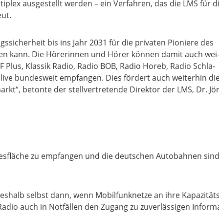
­plex aus­ge­stellt wer­den – ein Ver­fah­ren, das die LMS für d
eut.
si­cher­heit bis ins Jahr 2031 für die pri­va­ten Pio­nie­re des
er­den kann. Die Höre­rin­nen und Hörer kön­nen damit auch wei
 Plus, Klas­sik Radio, Radio BOB, Radio Hor­eb, Radio Schla­
 live bun­des­weit emp­fan­gen. Dies för­dert auch wei­ter­hin di
rkt“, beton­te der stell­ver­tre­ten­de Direk­tor der LMS, Dr. Jö
des­flä­che zu emp­fan­gen und die deut­schen Auto­bah­nen sin
es­halb selbst dann, wenn Mobil­funk­net­ze an ihre Kapa­zi­täts
Radio auch in Not­fäl­len den Zugang zu zuver­läs­si­gen Infor­m