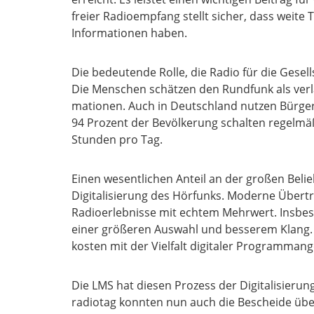
frei­er Radio­emp­fang stellt sicher, dass wei­te Te
Infor­ma­tio­nen haben.
Die bedeu­ten­de Rol­le, die Radio für die Gesell
Die Men­schen schät­zen den Rund­funk als ver­läss
ma­tio­nen. Auch in Deutsch­land nut­zen Bür­ge­
94 Pro­zent der Bevöl­ke­rung schal­ten regel­mä­ß
Stun­den pro Tag.
Einen wesent­li­chen Anteil an der gro­ßen Belieb
Digi­ta­li­sie­rung des Hör­funks. Moder­ne Über­
Radio­er­leb­nis­se mit ech­tem Mehr­wert. Ins­be
einer grö­ße­ren Aus­wahl und bes­se­rem Klang. 
kos­ten mit der Viel­falt digi­ta­ler Pro­gramm­an­g
Die LMS hat die­sen Pro­zess der Digi­ta­li­sie­
ra­dio­tag konn­ten nun auch die Beschei­de über