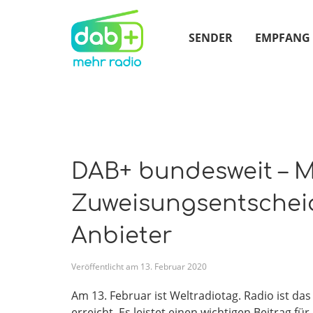
SENDER
EMPFANG
DAB+ bundesweit – M
Zuweisungsentscheid
Anbieter
Veröffentlicht am
13
.
Februar
2020
Am 13. Febru­ar ist Welt­ra­dio­tag. Radio ist da
erreicht. Es leis­tet einen wich­ti­gen Bei­trag f