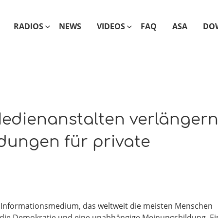
RADIOS
NEWS
VIDEOS
FAQ
ASA
DO
edienanstalten verlänger
ungen für private
s Infor­ma­ti­ons­me­di­um, das welt­weit die meis­ten Men­schen
ür die Demo­kra­tie und eine unab­hän­gi­ge Mei­nungs­bil­dung. Ei