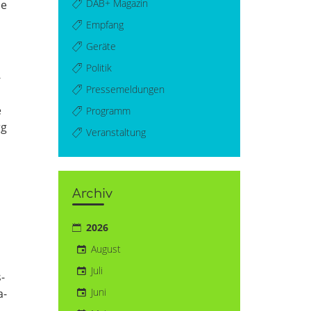
DAB+ Magazin
ie
Empfang
Geräte
Politik
­
Pressemeldungen
e
Programm
rg
Veranstaltung
Archiv
d
2026
August
Juli
­
Juni
a­