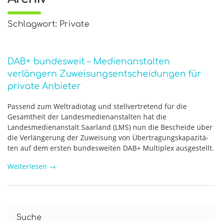
Schlagwort: Private
DAB+ bundesweit – Medienanstalten
verlängern Zuweisungsentscheidungen für
private Anbieter
Pas­send zum Welt­ra­dio­tag und stellvertretend für die
Gesamtheit der Landesmedienanstalten hat die
Landesmedienanstalt Saarland (LMS) nun die Beschei­de über
die Ver­län­ge­rung der Zuwei­sung von Über­tra­gungs­ka­pa­zi­tä­
ten auf dem ersten bun­des­wei­ten DAB+ Mul­ti­plex aus­ge­stellt.
Weiterlesen
→
Suche