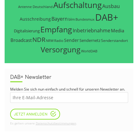
Aufschaltung
Ausbau
Antenne Deutschland
DAB+
Bayern
Ausschreibung
blm
Bundesmux
Empfang
Inbetriebnahme
Media
Digitalisierung
NDR
Broadcast
Sender
Sendernetz
Senderstandort
NRW
Radio
Versorgung
WorldDAB
DAB+ Newsletter
Melden Sie sich nun einfach und schnell für unseren Newsletter an.
JETZT ANMELDEN
Es gelten unsere
Datenschutzbestimmungen
.