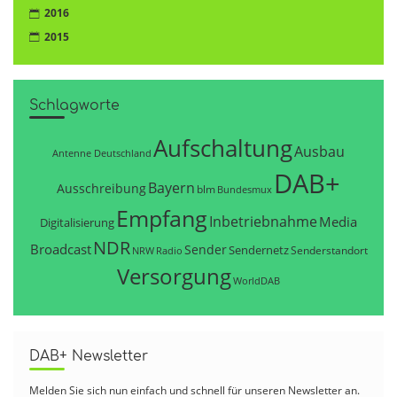
2016
2015
Schlagworte
Aufschaltung
Ausbau
Antenne Deutschland
DAB+
Bayern
Ausschreibung
blm
Bundesmux
Empfang
Inbetriebnahme
Media
Digitalisierung
NDR
Broadcast
Sender
Sendernetz
Senderstandort
NRW
Radio
Versorgung
WorldDAB
DAB+ Newsletter
Melden Sie sich nun einfach und schnell für unseren Newsletter an.