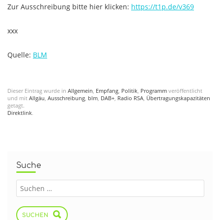
Zur Ausschreibung bitte hier klicken:
https://t1p.de/v369
xxx
Quelle:
BLM
Dieser Eintrag wurde in
Allgemein
,
Empfang
,
Politik
,
Programm
veröffentlicht
und mit
Allgäu
,
Ausschreibung
,
blm
,
DAB+
,
Radio RSA
,
Übertragungskapazitäten
getagt.
Direktlink
.
Suche
SUCHEN