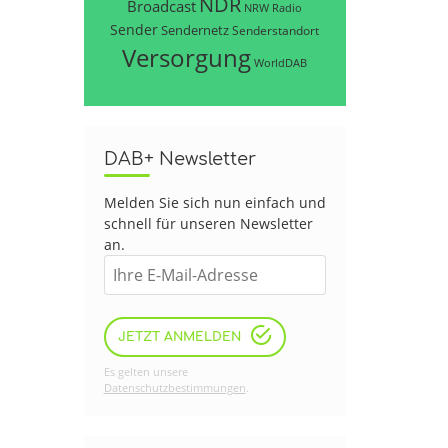
NDR
Broadcast
NRW
Radio
Sender
Sendernetz
Senderstandort
Versorgung
WorldDAB
DAB+ Newsletter
Melden Sie sich nun einfach und
schnell für unseren Newsletter
an.
JETZT ANMELDEN
Es gelten unsere
Datenschutzbestimmungen
.