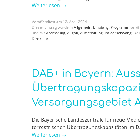
Weiterlesen
→
Veröffentlicht am
12
.
April
2024
Dieser Eintrag wurde in
Allgemein
,
Empfang
,
Programm
veröff
und mit
Abdeckung
,
Allgäu
,
Aufschaltung
,
Balderschwang
,
DA
Direktlink
.
DAB+ in Bayern: Aus
Übertragungskapazi
Versorgungsgebiet A
Die Bayerische Landeszentrale für neue Medie
terrestrischen Übertragungskapazitäten im DA
Weiterlesen
→