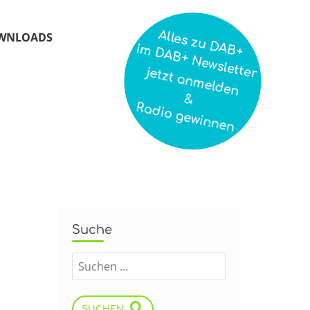
Alles zu DAB+
WNLOADS
im DAB+ Newsletter
jetzt anmelden
&
Radio gewinnen
Suche
SUCHEN