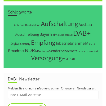
Schlagworte
Aufschaltung
Ausbau
Antenne Deutschland
DAB+
Bayern
Ausschreibung
blm
Bundesmux
Empfang
Inbetriebnahme
Media
Digitalisierung
NDR
Broadcast
Sender
Sendernetz
Senderstandort
NRW
Radio
Versorgung
WorldDAB
DAB+ Newsletter
Melden Sie sich nun einfach und schnell für unseren Newsletter an.