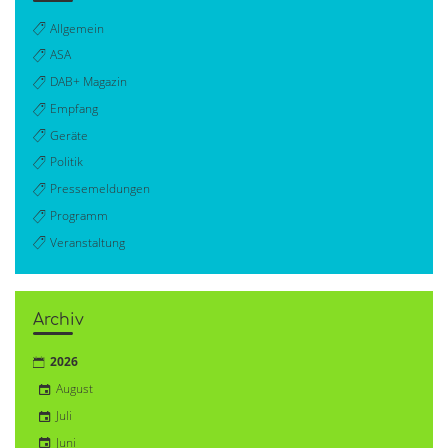
Allgemein
ASA
DAB+ Magazin
Empfang
Geräte
Politik
Pressemeldungen
Programm
Veranstaltung
Archiv
2026
August
Juli
Juni