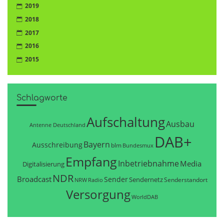
2019
2018
2017
2016
2015
Schlagworte
Aufschaltung
Ausbau
Antenne Deutschland
DAB+
Bayern
Ausschreibung
blm
Bundesmux
Empfang
Inbetriebnahme
Media
Digitalisierung
NDR
Broadcast
Sender
Sendernetz
Senderstandort
NRW
Radio
Versorgung
WorldDAB