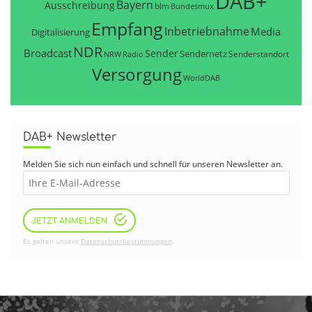
DAB+
Bayern
Ausschreibung
blm
Bundesmux
Empfang
Inbetriebnahme
Media
Digitalisierung
NDR
Broadcast
Sender
Sendernetz
Senderstandort
NRW
Radio
Versorgung
WorldDAB
DAB+ Newsletter
Melden Sie sich nun einfach und schnell für unseren Newsletter an.
JETZT ANMELDEN
Es gelten unsere
Datenschutzbestimmungen
.