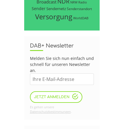
NDR
Broadcast
NRW
Radio
Sender
Sendernetz
Senderstandort
Versorgung
WorldDAB
DAB+ Newsletter
Melden Sie sich nun einfach und
schnell für unseren Newsletter
an.
JETZT ANMELDEN
Es gelten unsere
Datenschutzbestimmungen
.