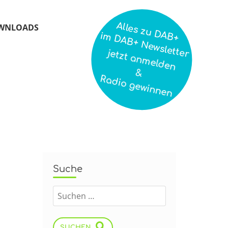
Alles zu DAB+
WNLOADS
im DAB+ Newsletter
jetzt anmelden
&
Radio gewinnen
Suche
SUCHEN