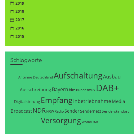
2019
2018
2017
2016
2015
Schlagworte
Aufschaltung
Ausbau
Antenne Deutschland
DAB+
Bayern
Ausschreibung
blm
Bundesmux
Empfang
Inbetriebnahme
Media
Digitalisierung
NDR
Broadcast
Sender
Sendernetz
Senderstandort
NRW
Radio
Versorgung
WorldDAB