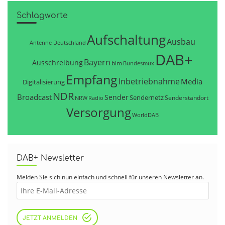
Schlagworte
Aufschaltung
Ausbau
Antenne Deutschland
DAB+
Bayern
Ausschreibung
blm
Bundesmux
Empfang
Inbetriebnahme
Media
Digitalisierung
NDR
Broadcast
Sender
Sendernetz
Senderstandort
NRW
Radio
Versorgung
WorldDAB
DAB+ Newsletter
Melden Sie sich nun einfach und schnell für unseren Newsletter an.
JETZT ANMELDEN