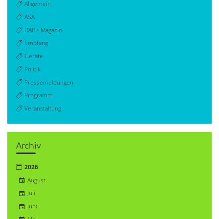
Allgemein
ASA
DAB+ Magazin
Empfang
Geräte
Politik
Pressemeldungen
Programm
Veranstaltung
Archiv
2026
August
Juli
Juni