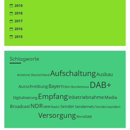
2019
2018
2017
2016
2015
Schlagworte
Aufschaltung
Ausbau
Antenne Deutschland
DAB+
Bayern
Ausschreibung
blm
Bundesmux
Empfang
Inbetriebnahme
Media
Digitalisierung
NDR
Broadcast
Sender
Sendernetz
Senderstandort
NRW
Radio
Versorgung
WorldDAB