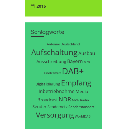
2015
Schlagworte
Antenne Deutschland
Aufschaltung
Ausbau
Bayern
Ausschreibung
blm
DAB+
Bundesmux
Empfang
Digitalisierung
Inbetriebnahme
Media
NDR
Broadcast
NRW
Radio
Sender
Sendernetz
Senderstandort
Versorgung
WorldDAB