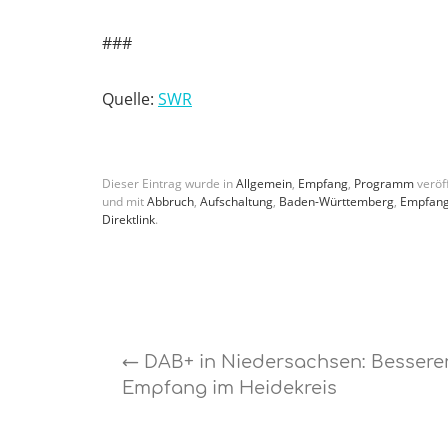
###
Quelle:
SWR
Dieser Eintrag wurde in
Allgemein
,
Empfang
,
Programm
veröff
und mit
Abbruch
,
Aufschaltung
,
Baden-Württemberg
,
Empfan
Direktlink
.
←
DAB+ in Niedersachsen: Bessere
Empfang im Heidekreis