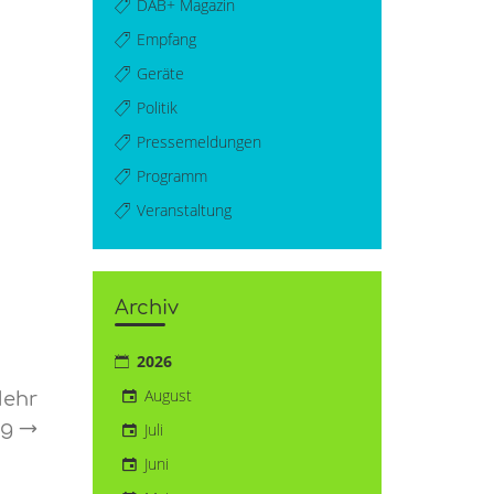
DAB+ Magazin
Empfang
Geräte
Politik
Pressemeldungen
Programm
Veranstaltung
Archiv
2026
August
Mehr
ng
→
Juli
Juni