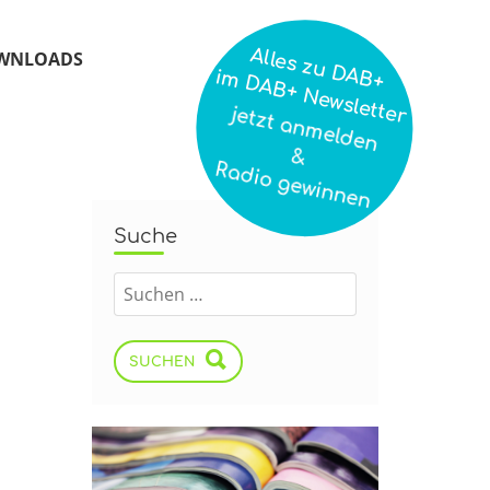
Alles zu DAB+
WNLOADS
im DAB+ Newsletter
jetzt anmelden
&
Radio gewinnen
Suche
SUCHEN