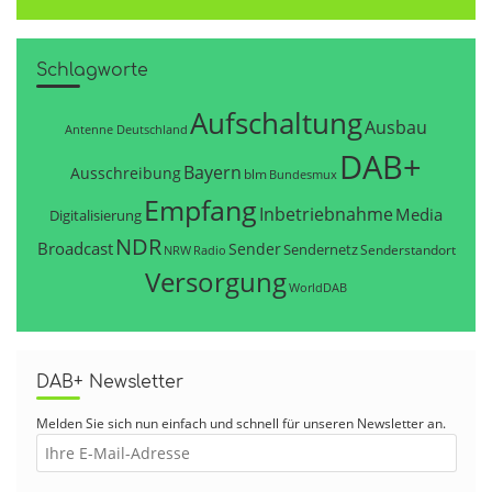
Schlagworte
Aufschaltung
Ausbau
Antenne Deutschland
DAB+
Bayern
Ausschreibung
blm
Bundesmux
Empfang
Inbetriebnahme
Media
Digitalisierung
NDR
Broadcast
Sender
Sendernetz
Senderstandort
NRW
Radio
Versorgung
WorldDAB
DAB+ Newsletter
Melden Sie sich nun einfach und schnell für unseren Newsletter an.