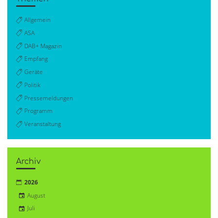
Allgemein
ASA
DAB+ Magazin
Empfang
Geräte
Politik
Pressemeldungen
Programm
Veranstaltung
Archiv
2026
August
Juli