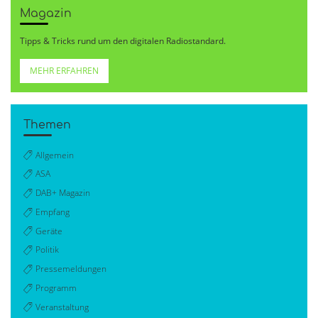
Magazin
Tipps & Tricks rund um den digitalen Radiostandard.
MEHR ERFAHREN
Themen
Allgemein
ASA
DAB+ Magazin
Empfang
Geräte
Politik
Pressemeldungen
Programm
Veranstaltung