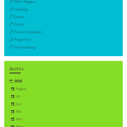
DAB+ Magazin
Empfang
Geräte
Politik
Pressemeldungen
Programm
Veranstaltung
Archiv
2026
August
Juli
Juni
Mai
April
März