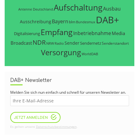
Aufschaltung
Ausbau
Antenne Deutschland
DAB+
Bayern
Ausschreibung
blm
Bundesmux
Empfang
Inbetriebnahme
Media
Digitalisierung
NDR
Broadcast
Sender
Sendernetz
Senderstandort
NRW
Radio
Versorgung
WorldDAB
DAB+ Newsletter
Melden Sie sich nun einfach und schnell für unseren Newsletter an.
JETZT ANMELDEN
Es gelten unsere
Datenschutzbestimmungen
.