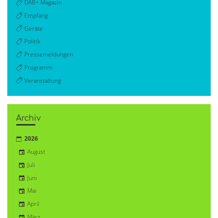
DAB+ Magazin
Empfang
Geräte
Politik
Pressemeldungen
Programm
Veranstaltung
Archiv
2026
August
Juli
Juni
Mai
April
März