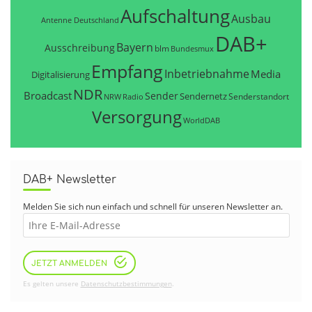
Aufschaltung
Ausbau
Antenne Deutschland
DAB+
Bayern
Ausschreibung
blm
Bundesmux
Empfang
Inbetriebnahme
Media
Digitalisierung
NDR
Broadcast
Sender
Sendernetz
Senderstandort
NRW
Radio
Versorgung
WorldDAB
DAB+ Newsletter
Melden Sie sich nun einfach und schnell für unseren Newsletter an.
JETZT ANMELDEN
Es gelten unsere
Datenschutzbestimmungen
.