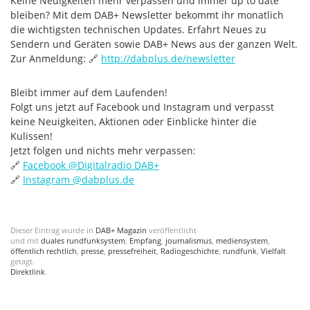
Keine Neuigkeiten mehr verpassen und immer up to date
bleiben? Mit dem DAB+ Newsletter bekommt ihr monatlich
die wichtigsten technischen Updates. Erfahrt Neues zu
Sendern und Geräten sowie DAB+ News aus der ganzen Welt.
Zur Anmeldung: 🔗
http://dabplus.de/newsletter
Bleibt immer auf dem Laufenden!
Folgt uns jetzt auf Facebook und Instagram und verpasst
keine Neuigkeiten, Aktionen oder Einblicke hinter die
Kulissen!
Jetzt folgen und nichts mehr verpassen:
🔗
Facebook @‌Digitalradio DAB+
🔗
Instagram @‌dabplus.de
Dieser Eintrag wurde in
DAB+ Magazin
veröffentlicht
und mit
duales rundfunksystem
,
Empfang
,
journalismus
,
mediensystem
,
öffentlich rechtlich
,
presse
,
pressefreiheit
,
Radiogeschichte
,
rundfunk
,
Vielfalt
getagt.
Direktlink
.