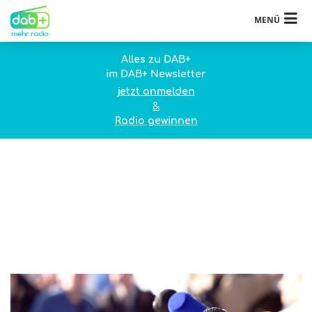
MENÜ
Alles zu DAB+
im DAB+ Newsletter
jetzt anmelden
&
Radio gewinnen