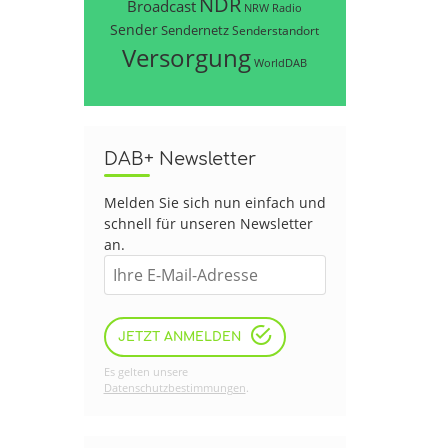
NDR
Broadcast
NRW
Radio
Sender
Sendernetz
Senderstandort
Versorgung
WorldDAB
DAB+ Newsletter
Melden Sie sich nun einfach und
schnell für unseren Newsletter
an.
JETZT ANMELDEN
Es gelten unsere
Datenschutzbestimmungen
.