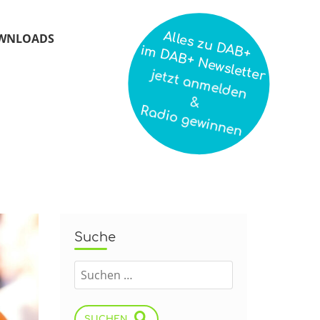
Alles zu DAB+
WNLOADS
im DAB+ Newsletter
jetzt anmelden
&
Radio gewinnen
Suche
SUCHEN