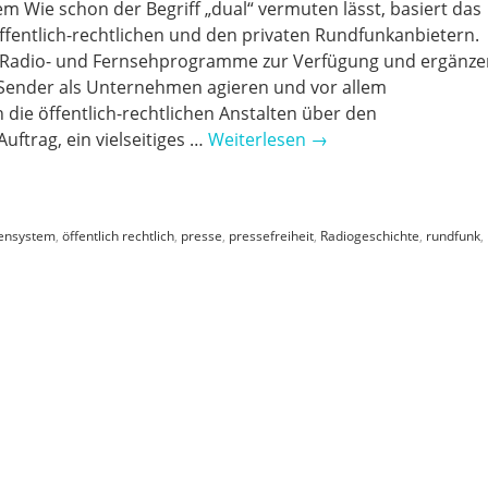
 Wie schon der Begriff „dual“ vermuten lässt, basiert das
fentlich-rechtlichen und den privaten Rundfunkanbietern.
r Radio- und Fernsehprogramme zur Verfügung und ergänze
n Sender als Unternehmen agieren und vor allem
ch die öffentlich-rechtlichen Anstalten über den
uftrag, ein vielseitiges …
Weiterlesen
→
ensystem
,
öffentlich rechtlich
,
presse
,
pressefreiheit
,
Radiogeschichte
,
rundfunk
,