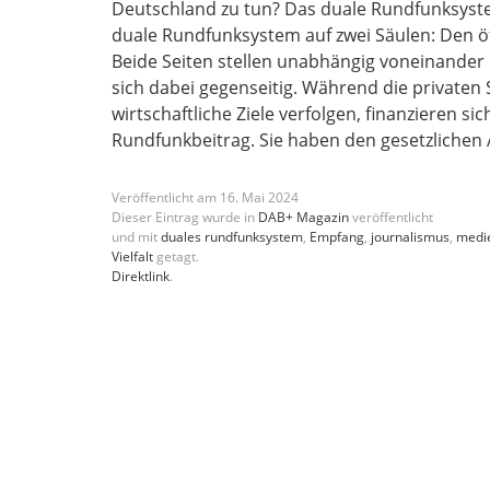
Deutschland zu tun? Das duale Rundfunksystem
duale Rundfunksystem auf zwei Säulen: Den öf
Beide Seiten stellen unabhängig voneinande
sich dabei gegenseitig. Während die private
wirtschaftliche Ziele verfolgen, finanzieren si
Rundfunkbeitrag. Sie haben den gesetzlichen A
Veröffentlicht am
16
.
Mai
2024
Dieser Eintrag wurde in
DAB+ Magazin
veröffentlicht
und mit
duales rundfunksystem
,
Empfang
,
journalismus
,
medi
Vielfalt
getagt.
Direktlink
.