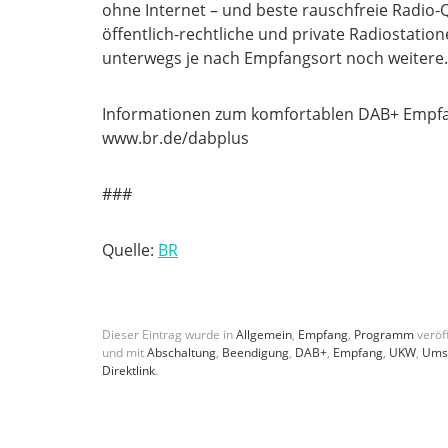
ohne Internet – und beste rauschfreie Radio-
öffentlich-rechtliche und private Radiostati
unterwegs je nach Empfangsort noch weitere.
Informationen zum komfortablen DAB+ Empfan
www.br.de/dabplus
###
Quelle:
BR
Dieser Eintrag wurde in
Allgemein
,
Empfang
,
Programm
veröff
und mit
Abschaltung
,
Beendigung
,
DAB+
,
Empfang
,
UKW
,
Umst
Direktlink
.