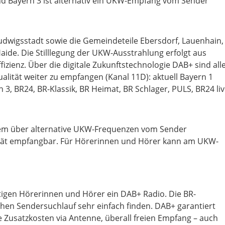
d Bayern 3 ist alternativ ein UKW-Empfang vom Sender
udwigsstadt sowie die Gemeindeteile Ebersdorf, Lauenhain,
aide. Die Stilllegung der UKW-Ausstrahlung erfolgt aus
izienz. Über die digitale Zukunftstechnologie DAB+ sind all
alität weiter zu empfangen (Kanal 11D): aktuell Bayern 1
rn 3, BR24, BR-Klassik, BR Heimat, BR Schlager, PULS, BR24 li
dem über alternative UKW-Frequenzen vom Sender
tät empfangbar. Für Hörerinnen und Hörer kann am UKW-
gen Hörerinnen und Hörer ein DAB+ Radio. Die BR-
en Sendersuchlauf sehr einfach finden. DAB+ garantiert
 Zusatzkosten via Antenne, überall freien Empfang – auch