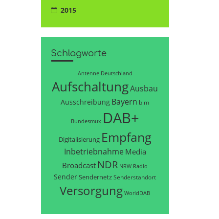
2015
Schlagworte
Antenne Deutschland
Aufschaltung
Ausbau
Bayern
Ausschreibung
blm
DAB+
Bundesmux
Empfang
Digitalisierung
Inbetriebnahme
Media
NDR
Broadcast
NRW
Radio
Sender
Sendernetz
Senderstandort
Versorgung
WorldDAB