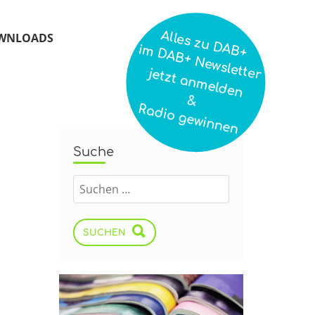
Alles zu DAB+
WNLOADS
im DAB+ Newsletter
jetzt anmelden
&
Radio gewinnen
Suche
SUCHEN