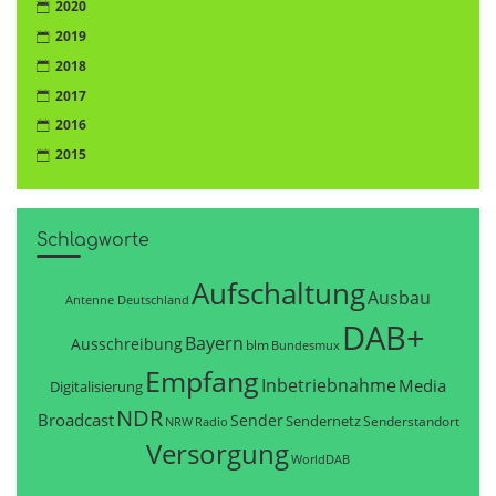
2020
2019
2018
2017
2016
2015
Schlagworte
Aufschaltung
Ausbau
Antenne Deutschland
DAB+
Bayern
Ausschreibung
blm
Bundesmux
Empfang
Inbetriebnahme
Media
Digitalisierung
NDR
Broadcast
Sender
Sendernetz
Senderstandort
NRW
Radio
Versorgung
WorldDAB