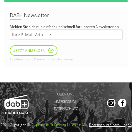
DAB+ Newsletter
Melden Sie sich nun einfach und schnell für unseren Newsletter an.
JETZT ANMELDEN
Es gelten unsere
Datenschutzbestimmungen
.
ÜBER UNS
IMPRESSUM
DATENSCHUTZ
2026 Copyright @
|
Datenschutzeinstellungen
Digitalradio Deutschland e.V.