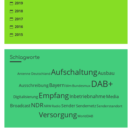
2019
2018
2017
2016
2015
Schlagworte
Aufschaltung
Ausbau
Antenne Deutschland
DAB+
Bayern
Ausschreibung
blm
Bundesmux
Empfang
Inbetriebnahme
Media
Digitalisierung
NDR
Broadcast
Sender
Sendernetz
Senderstandort
NRW
Radio
Versorgung
WorldDAB