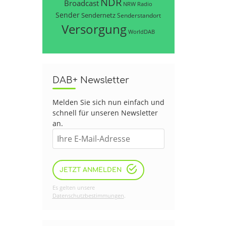
NDR
Broadcast
NRW
Radio
Sender
Sendernetz
Senderstandort
Versorgung
WorldDAB
DAB+ Newsletter
Melden Sie sich nun einfach und
schnell für unseren Newsletter
an.
JETZT ANMELDEN
Es gelten unsere
Datenschutzbestimmungen
.