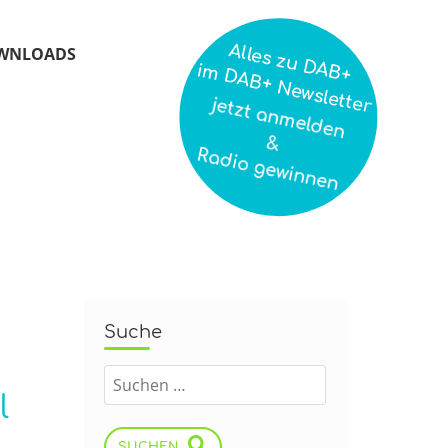
Alles zu DAB+
WNLOADS
im DAB+ Newsletter
jetzt anmelden
&
Radio gewinnen
Suche
l
SUCHEN