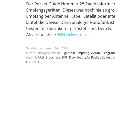
Der Pocket Guide Nummer 28 Radio informier
Empfangsgeräten. Dieses war noch nie so groß
Empfang per Antenne, Kabel, Satellit oder Int
lautet die Devise. Denn analoger Rundfunk ist
besten für die Zukunft gerüstet sind. Dem Fa
Abverkaufshilfe.
Weiterlesen
→
Veröffentlicht am
6
.
Mai
2019
Dieser Eintrag wurde in
Allgemein
,
Empfang
,
Geräte
,
Progra
und mit
ARD
,
Broschüre
,
BVT
,
Download
,
gfu
,
Pocket Guide
get
Direktlink
.