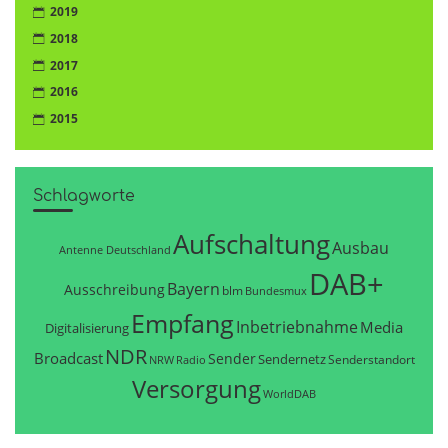
2019
2018
2017
2016
2015
Schlagworte
Aufschaltung
Ausbau
Antenne Deutschland
DAB+
Bayern
Ausschreibung
blm
Bundesmux
Empfang
Inbetriebnahme
Media
Digitalisierung
NDR
Broadcast
Sender
Sendernetz
Senderstandort
NRW
Radio
Versorgung
WorldDAB