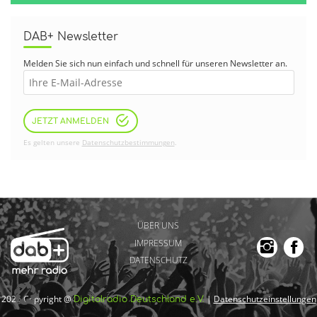
DAB+ Newsletter
Melden Sie sich nun einfach und schnell für unseren Newsletter an.
JETZT ANMELDEN
Es gelten unsere
Datenschutzbestimmungen
.
ÜBER UNS
IMPRESSUM
DATENSCHUTZ
2026 Copyright @
|
Datenschutzeinstellungen
Digitalradio Deutschland e.V.