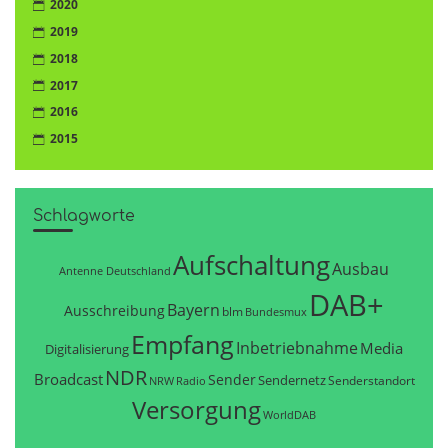
2020
2019
2018
2017
2016
2015
Schlagworte
Aufschaltung
Ausbau
Antenne Deutschland
DAB+
Bayern
Ausschreibung
blm
Bundesmux
Empfang
Inbetriebnahme
Media
Digitalisierung
NDR
Broadcast
Sender
Sendernetz
Senderstandort
NRW
Radio
Versorgung
WorldDAB