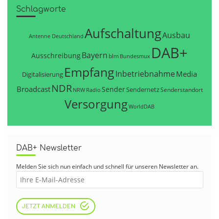
Schlagworte
Aufschaltung
Ausbau
Antenne Deutschland
DAB+
Bayern
Ausschreibung
blm
Bundesmux
Empfang
Inbetriebnahme
Media
Digitalisierung
NDR
Broadcast
Sender
Sendernetz
Senderstandort
NRW
Radio
Versorgung
WorldDAB
DAB+ Newsletter
Melden Sie sich nun einfach und schnell für unseren Newsletter an.
JETZT ANMELDEN