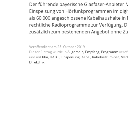
Der führende bayerische Glasfaser-Anbieter M
Einspeisung von Hörfunkprogrammen im digita
als 60.000 angeschlossene Kabelhaushalte in 
rechtliche Radioprogramme zur Verfügung. D
zusätzlich zum bestehenden Angebot ohne Z
Veröffentlicht am
25
.
Oktober
2019
Dieser Eintrag wurde in
Allgemein
,
Empfang
,
Programm
veröff
und mit
blm
,
DAB+
,
Einspeisung
,
Kabel
,
Kabelnetz
,
m-net
,
Med
Direktlink
.