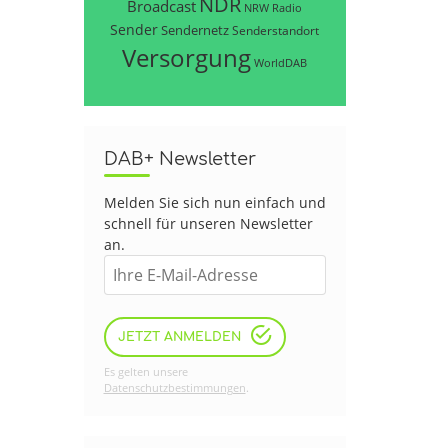
NDR
Broadcast
NRW
Radio
Sender
Sendernetz
Senderstandort
Versorgung
WorldDAB
DAB+ Newsletter
Melden Sie sich nun einfach und
schnell für unseren Newsletter
an.
JETZT ANMELDEN
Es gelten unsere
Datenschutzbestimmungen
.