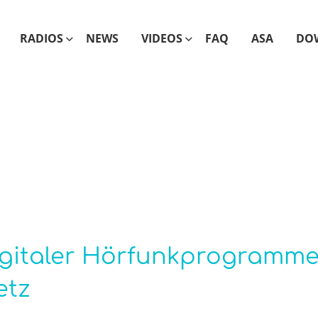
RADIOS
NEWS
VIDEOS
FAQ
ASA
DO
igitaler Hörfunkprogramm
etz