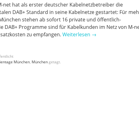
-net hat als erster deutscher Kabelnetzbetreiber die
len DAB+ Standard in seine Kabelnetze gestartet: Für meh
München stehen ab sofort 16 private und öffentlich-
ie DAB+ Programme sind für Kabelkunden im Netz von M-n
usatzkosten zu empfangen.
Weiterlesen
→
entlicht
ientage München
,
München
getagt.