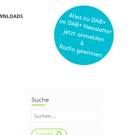
Alles zu DAB+
WNLOADS
im DAB+ Newsletter
jetzt anmelden
&
Radio gewinnen
Suche
SUCHEN