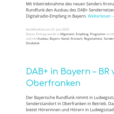
Mit Inbetriebnahme des neuen Senders Kronach
Rundfunk den Ausbau des DAB+ Sendernetzes i
Digitalradio-Empfang in Bayern.
Weiterlesen
Veröffentlicht am
23
.
Juni
2020
Dieser Eintrag wurde in
Allgemein
,
Empfang
,
Programm
veröff
und mit
Ausbau
,
Bayern
,
Kanal
,
Kronach
,
Regionalnetz
,
Sender
Direktlink
.
DAB+ in Bayern – BR
Oberfranken
Der Bayerische Rundfunk nimmt in Ludwigssta
Senderstandort in Oberfranken in Betrieb. D
bietet Hörerinnen und Hörern in Ludwigsstad