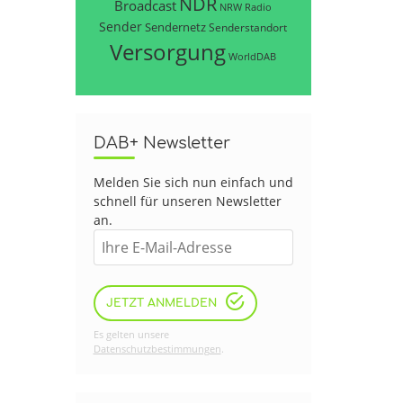
NDR
Broadcast
NRW
Radio
Sender
Sendernetz
Senderstandort
Versorgung
WorldDAB
DAB+ Newsletter
Melden Sie sich nun einfach und
schnell für unseren Newsletter
an.
JETZT ANMELDEN
Es gelten unsere
Datenschutzbestimmungen
.