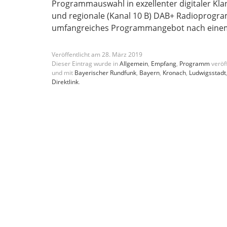
Programmauswahl in exzellenter digitaler Kla
und regionale (Kanal 10 B) DAB+ Radioprogra
umfangreiches Programmangebot nach einem
Veröffentlicht am
28
.
März
2019
Dieser Eintrag wurde in
Allgemein
,
Empfang
,
Programm
veröff
und mit
Bayerischer Rundfunk
,
Bayern
,
Kronach
,
Ludwigsstadt
Direktlink
.