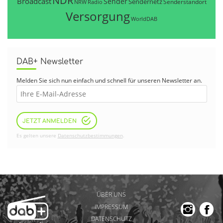
NDR
Broadcast
Sender
Sendernetz
Senderstandort
NRW
Radio
Versorgung
WorldDAB
DAB+ Newsletter
Melden Sie sich nun einfach und schnell für unseren Newsletter an.
JETZT ANMELDEN
Es gelten unsere
Datenschutzbestimmungen
.
ÜBER UNS
IMPRESSUM
DATENSCHUTZ