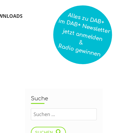
Alles zu DAB+
WNLOADS
im DAB+ Newsletter
jetzt anmelden
&
Radio gewinnen
Suche
SUCHEN