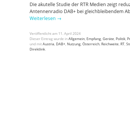
Die akutelle Studie der RTR Medien zeigt redu
Antennenradio DAB+ bei gleichbleibendem A
Weiterlesen
→
Veröffentlicht am
11
.
April
2024
Dieser Eintrag wurde in
Allgemein
,
Empfang
,
Geräte
,
Politik
,
P
und mit
Austria
,
DAB+
,
Nutzung
,
Österreich
,
Reichweite
,
RT
,
St
Direktlink
.