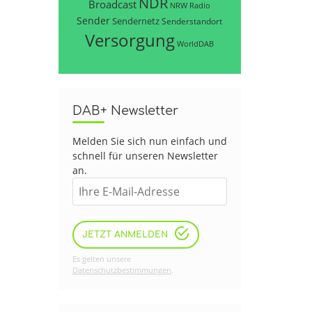
NDR
Broadcast
NRW
Radio
Sender
Sendernetz
Senderstandort
Versorgung
WorldDAB
DAB+ Newsletter
Melden Sie sich nun einfach und
schnell für unseren Newsletter
an.
JETZT ANMELDEN
Es gelten unsere
Datenschutzbestimmungen
.