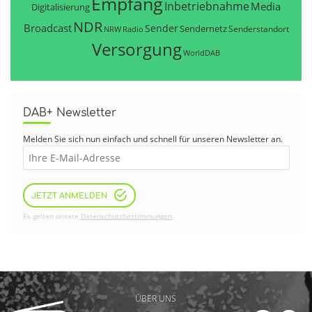
Empfang
Inbetriebnahme
Media
Digitalisierung
NDR
Broadcast
Sender
Sendernetz
Senderstandort
NRW
Radio
Versorgung
WorldDAB
DAB+ Newsletter
Melden Sie sich nun einfach und schnell für unseren Newsletter an.
JETZT ANMELDEN
Es gelten unsere
Datenschutzbestimmungen
.
ÜBER UNS