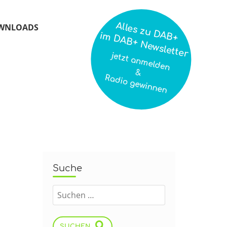
Alles zu DAB+
WNLOADS
im DAB+ Newsletter
jetzt anmelden
&
Radio gewinnen
Suche
SUCHEN