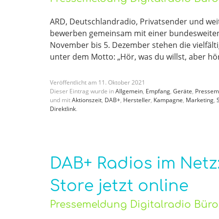
ARD, Deutschlandradio, Privatsender und weit
bewerben gemeinsam mit einer bundesweiten 
November bis 5. Dezember stehen die vielfäl
unter dem Motto: „Hör, was du willst, aber hö
Veröffentlicht am
11
.
Oktober
2021
Dieser Eintrag wurde in
Allgemein
,
Empfang
,
Geräte
,
Pressem
und mit
Aktionszeit
,
DAB+
,
Hersteller
,
Kampagne
,
Marketing
,
Direktlink
.
DAB+ Radios im Netz:
Store jetzt online
Pressemeldung Digitalradio Bür