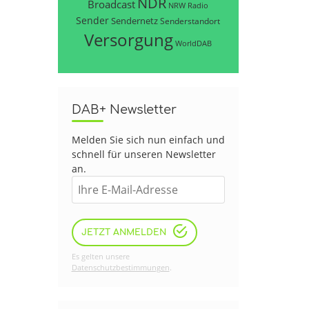
NDR
Broadcast
NRW
Radio
Sender
Sendernetz
Senderstandort
Versorgung
WorldDAB
DAB+ Newsletter
Melden Sie sich nun einfach und
schnell für unseren Newsletter
an.
JETZT ANMELDEN
Es gelten unsere
Datenschutzbestimmungen
.