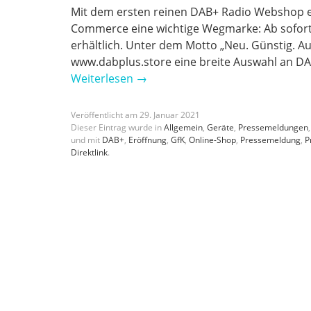
Mit dem ersten reinen DAB+ Radio Webshop err
Commerce eine wichtige Wegmarke: Ab sofort 
erhältlich. Unter dem Motto „Neu. Günstig. A
www.dabplus.store eine breite Auswahl an DA
Weiterlesen
→
Veröffentlicht am
29
.
Januar
2021
Dieser Eintrag wurde in
Allgemein
,
Geräte
,
Pressemeldungen
und mit
DAB+
,
Eröffnung
,
GfK
,
Online-Shop
,
Pressemeldung
,
P
Direktlink
.