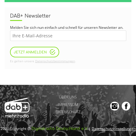
DAB+ Newsletter
Melden Sie sich nun einfach und schnell für unseren Newsletter an.
JETZT ANMELDEN
Es gelten unsere
Datenschutzbestimmungen
.
ÜBER UNS
IMPRESSUM
DATENSCHUTZ
2026 Copyright @
|
Datenschutzeinstellungen
Digitalradio Deutschland e.V.