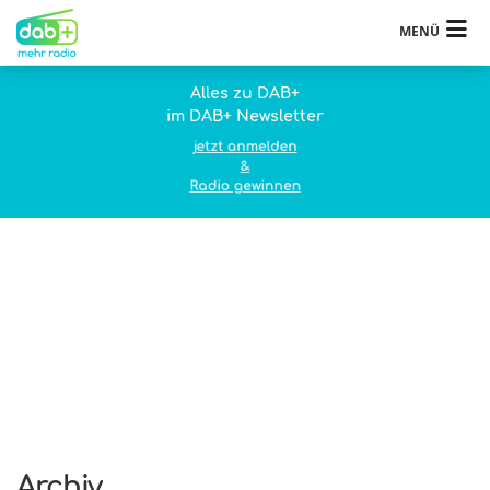
MENÜ
Alles zu DAB+
im DAB+ Newsletter
jetzt anmelden
&
Radio gewinnen
Archiv