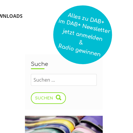
Alles zu DAB+
WNLOADS
im DAB+ Newsletter
jetzt anmelden
&
Radio gewinnen
Suche
SUCHEN