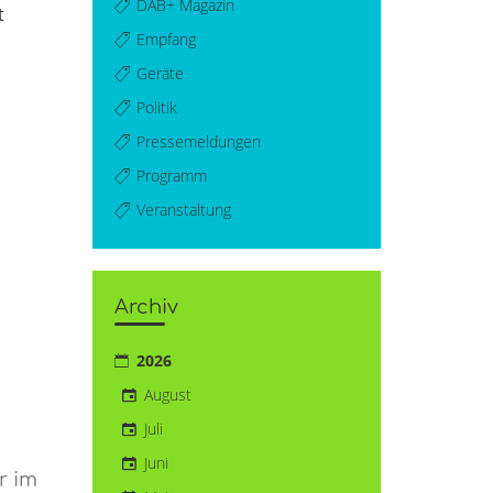
DAB+ Magazin
t
Empfang
Geräte
Politik
Pressemeldungen
Programm
Veranstaltung
Archiv
2026
August
Juli
Juni
r im