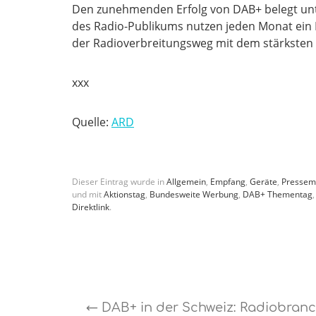
Den zunehmenden Erfolg von DAB+ belegt unte
des Radio-Publikums nutzen jeden Monat ein D
der Radioverbreitungsweg mit dem stärksten 
xxx
Quelle:
ARD
Dieser Eintrag wurde in
Allgemein
,
Empfang
,
Geräte
,
Pressem
und mit
Aktionstag
,
Bundesweite Werbung
,
DAB+ Thementag
Direktlink
.
←
DAB+ in der Schweiz: Radiobran