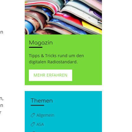
en
Magazin
Tipps & Tricks rund um den
digitalen Radiostandard.
MEHR ERFAHREN
n,
Themen
en
r
Allgemein
ASA