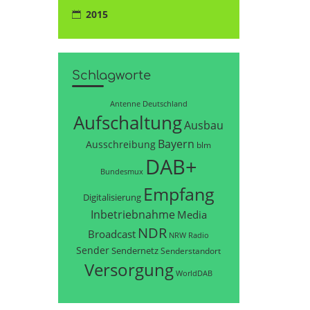
2015
Schlagworte
Antenne Deutschland
Aufschaltung
Ausbau
Bayern
Ausschreibung
blm
DAB+
Bundesmux
Empfang
Digitalisierung
Inbetriebnahme
Media
NDR
Broadcast
NRW
Radio
Sender
Sendernetz
Senderstandort
Versorgung
WorldDAB