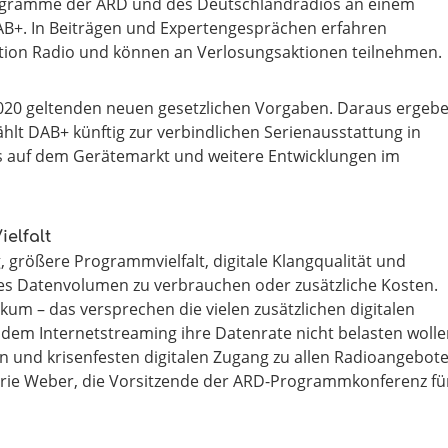
ogramme der ARD und des Deutschlandradios an einem
B+. In Beiträgen und Expertengesprächen erfahren
tion Radio und können an Verlosungsaktionen teilnehmen.
20 geltenden neuen gesetzlichen Vorgaben. Daraus ergeb
zählt DAB+ künftig zur verbindlichen Serienausstattung in
auf dem Gerätemarkt und weitere Entwicklungen im
elfalt
, größere Programmvielfalt, digitale Klangqualität und
es Datenvolumen zu verbrauchen oder zusätzliche Kosten.
kum – das versprechen die vielen zusätzlichen digitalen
 dem Internetstreaming ihre Datenrate nicht belasten wolle
n und krisenfesten digitalen Zugang zu allen Radioangebot
lerie Weber, die Vorsitzende der ARD-Programmkonferenz fü