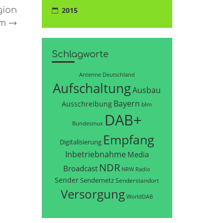
gion
2015
im
→
Schlagworte
Antenne Deutschland
Aufschaltung
Ausbau
Bayern
Ausschreibung
blm
DAB+
Bundesmux
Empfang
Digitalisierung
Inbetriebnahme
Media
NDR
Broadcast
NRW
Radio
Sender
Sendernetz
Senderstandort
Versorgung
WorldDAB