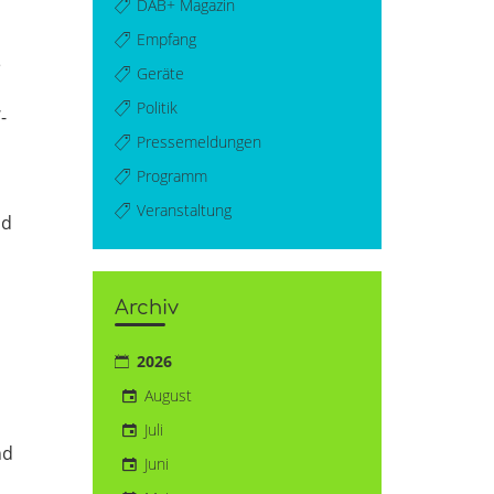
DAB+ Magazin
Empfang
e
Geräte
Politik
-
Pressemeldungen
Programm
Veranstaltung
nd
Archiv
2026
August
Juli
nd
Juni