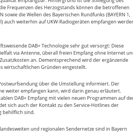
ngqualität empfangbar. Hintergrund ist die Stilllegung des
 die Frequenzen des Herzogstands können die betroffenen
sowie die Wellen des Bayerischen Rundfunks (BAYERN 1,
ll) auch weiterhin auf UKW-Radiogeräten empfangen werde
kunftsweisende DAB+ Technologie sehr gut versorgt: Diese
elfalt via Antenne, überall freien Empfang ohne Internet u
ne Zusatzkosten an. Dementsprechend wird der ergänzende
 wirtschaftlichen Gründen eingestellt.
 Postwurfsendung über die Umstellung informiert. Der
 weiter empfangen kann, wird darin genau erläutert.
tablen DAB+ Empfang mit vielen neuen Programmen auf de
indet sich auch der Kontakt zu den Service-Hotlines der
behilflich sind.
 landesweiten und regionalen Sendernetze sind in Bayern