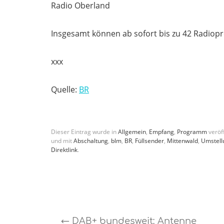
Radio Oberland
Insgesamt können ab sofort bis zu 42 Radio
xxx
Quelle:
BR
Dieser Eintrag wurde in
Allgemein
,
Empfang
,
Programm
veröff
und mit
Abschaltung
,
blm
,
BR
,
Füllsender
,
Mittenwald
,
Umstell
Direktlink
.
←
DAB+ bundesweit: Antenne