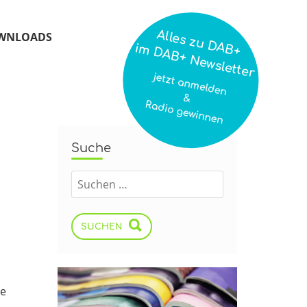
Alles zu DAB+
WNLOADS
im DAB+ Newsletter
jetzt anmelden
&
Radio gewinnen
Suche
SUCHEN
ie