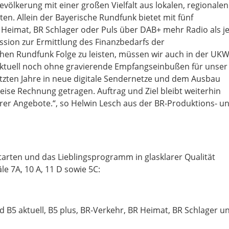
ölkerung mit einer großen Vielfalt aus lokalen, regionalen
n. Allein der Bayerische Rundfunk bietet mit fünf
eimat, BR Schlager oder Puls über DAB+ mehr Radio als j
sion zur Ermittlung des Finanzbedarfs der
ichen Rundfunk Folge zu leisten, müssen wir auch in der UKW
aktuell noch ohne gravierende Empfangseinbußen für unser
letzten Jahre in neue digitale Sendernetze und dem Ausbau
se Rechnung getragen. Auftrag und Ziel bleibt weiterhin
er Angebote.“, so Helwin Lesch aus der BR-Produktions- u
tarten und das Lieblingsprogramm in glasklarer Qualität
e 7A, 10 A, 11 D sowie 5C:
 B5 aktuell, B5 plus, BR-Verkehr, BR Heimat, BR Schlager u