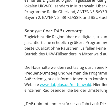
es nur als Digitalradio gibt, in glasklarer Kla
lokalen UKW-Füllsenders in Mittenwald. Über
Programme Radio Oberland, ANTENNE BAYERN 
Bayern 2, BAYERN 3, BR-KLASSIK und B5 aktue
Sehr gut über DAB+ versorgt
Zugleich ist die Region über die digitale, zu
garantiert eine erheblich größere Programmvi
beste Qualität ohne Rauschen. Es fallen kei
Betrieb des UKW-Füllsenders in Mittenwald aus
Die Haushalte werden rechtzeitig durch eine
Frequenz-Umstieg und wie man die Programme
Außerdem gibt es Informationen zum komfor
Website
www.dabplus.de/mittenwald
. Hier f
einzelnen Radiosender, die bei der Umstellung 
„DAB+ nimmt immer stärker an Fahrt auf: Die