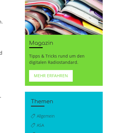
n.
Magazin
nd
Tipps & Tricks rund um den
digitalen Radiostandard.
MEHR ERFAHREN
r
Themen
Allgemein
ASA