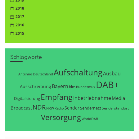
2019
2018
2017
2016
2015
Schlagworte
Aufschaltung
Ausbau
Antenne Deutschland
DAB+
Bayern
Ausschreibung
blm
Bundesmux
Empfang
Inbetriebnahme
Media
Digitalisierung
NDR
Broadcast
Sender
Sendernetz
Senderstandort
NRW
Radio
Versorgung
WorldDAB