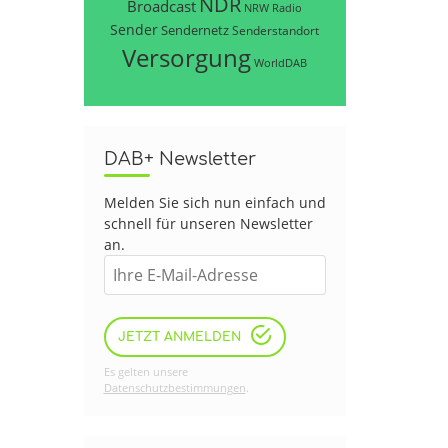
NDR
Broadcast
NRW
Radio
Sender
Sendernetz
Senderstandort
Versorgung
WorldDAB
DAB+ Newsletter
Melden Sie sich nun einfach und
schnell für unseren Newsletter
an.
JETZT ANMELDEN
Es gelten unsere
Datenschutzbestimmungen
.