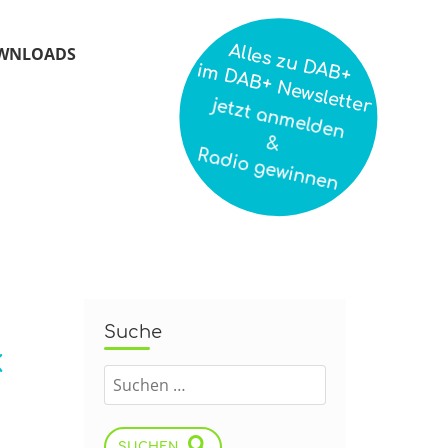
Alles zu DAB+
WNLOADS
im DAB+ Newsletter
jetzt anmelden
&
Radio gewinnen
Suche
k
SUCHEN