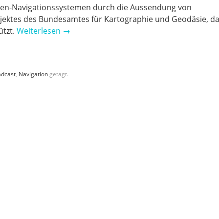
iten-Navigationssystemen durch die Aussendung von
rojektes des Bundesamtes für Kartographie und Geodäsie, d
ützt.
Weiterlesen
→
adcast
,
Navigation
getagt.