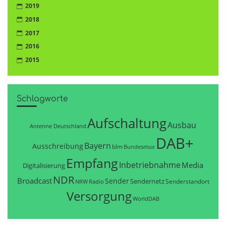
2019
2018
2017
2016
2015
Schlagworte
Aufschaltung
Ausbau
Antenne Deutschland
DAB+
Bayern
Ausschreibung
blm
Bundesmux
Empfang
Inbetriebnahme
Media
Digitalisierung
NDR
Broadcast
Sender
Sendernetz
Senderstandort
NRW
Radio
Versorgung
WorldDAB