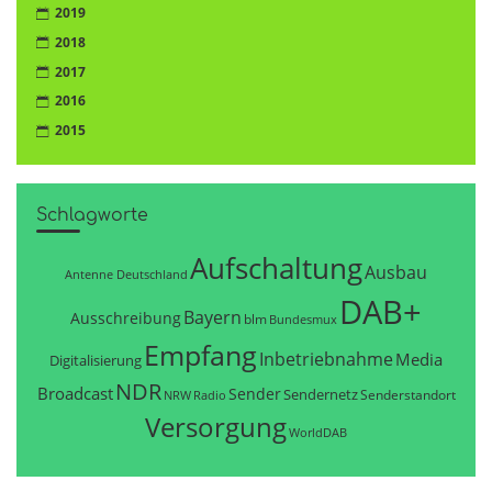
2019
2018
2017
2016
2015
Schlagworte
Aufschaltung
Ausbau
Antenne Deutschland
DAB+
Bayern
Ausschreibung
blm
Bundesmux
Empfang
Inbetriebnahme
Media
Digitalisierung
NDR
Broadcast
Sender
Sendernetz
Senderstandort
NRW
Radio
Versorgung
WorldDAB