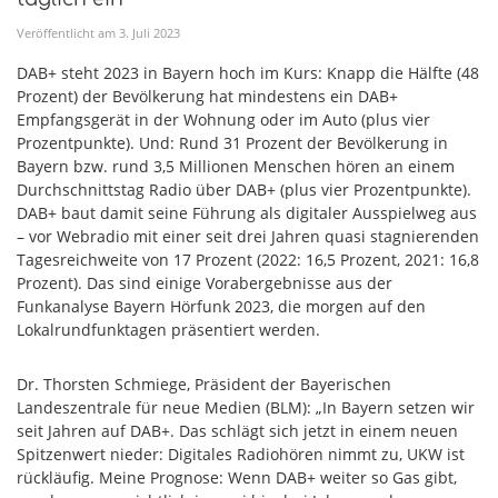
Veröffentlicht am
3
.
Juli
2023
DAB+ steht 2023 in Bayern hoch im Kurs: Knapp die Hälfte (48
Prozent) der Bevölkerung hat mindestens ein DAB+
Empfangsgerät in der Wohnung oder im Auto (plus vier
Prozentpunkte). Und: Rund 31 Prozent der Bevölkerung in
Bayern bzw. rund 3,5 Millionen Menschen hören an einem
Durchschnittstag Radio über DAB+ (plus vier Prozentpunkte).
DAB+ baut damit seine Führung als digitaler Ausspielweg aus
– vor Webradio mit einer seit drei Jahren quasi stagnierenden
Tagesreichweite von 17 Prozent (2022: 16,5 Prozent, 2021: 16,8
Prozent). Das sind einige Vorabergebnisse aus der
Funkanalyse Bayern Hörfunk 2023, die morgen auf den
Lokalrundfunktagen präsentiert werden.
Dr. Thorsten Schmiege, Präsident der Bayerischen
Landeszentrale für neue Medien (BLM): „In Bayern setzen wir
seit Jahren auf DAB+. Das schlägt sich jetzt in einem neuen
Spitzenwert nieder: Digitales Radio­hören nimmt zu, UKW ist
rückläufig. Meine Prognose: Wenn DAB+ weiter so Gas gibt,