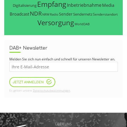
Empfang
Inbetriebnahme
Media
Digitalisierung
NDR
Broadcast
Sender
Sendernetz
Senderstandort
NRW
Radio
Versorgung
WorldDAB
DAB+ Newsletter
Melden Sie sich nun einfach und schnell für unseren Newsletter an.
JETZT ANMELDEN
Es gelten unsere
Datenschutzbestimmungen
.
ÜBER UNS