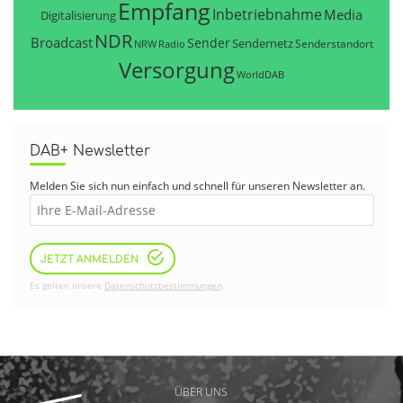
Empfang
Inbetriebnahme
Media
Digitalisierung
NDR
Broadcast
Sender
Sendernetz
Senderstandort
NRW
Radio
Versorgung
WorldDAB
DAB+ Newsletter
Melden Sie sich nun einfach und schnell für unseren Newsletter an.
JETZT ANMELDEN
Es gelten unsere
Datenschutzbestimmungen
.
ÜBER UNS