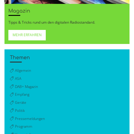
Magazin
Tipps & Tricks rund um den digitalen Radiostandard.
MEHR ERFAHREN
Themen
Allgemein
ASA
DAB+ Magazin
Empfang
Geräte
Politik
Pressemeldungen
Programm