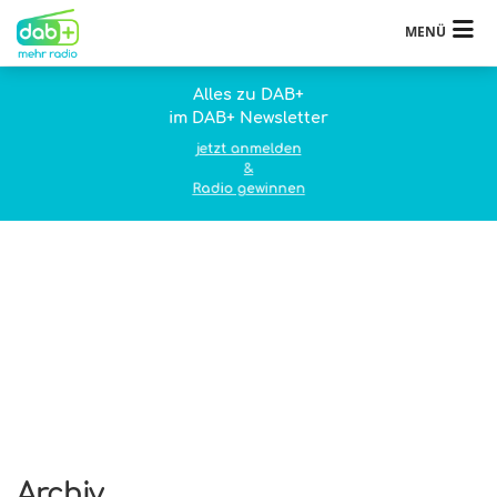
MENÜ
Alles zu DAB+
im DAB+ Newsletter
jetzt anmelden
&
Radio gewinnen
Archiv