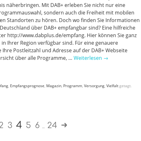
is näherbringen. Mit DAB+ erleben Sie nicht nur eine
Programmauswahl, sondern auch die Freiheit mit mobilen
gen Standorten zu hören. Doch wo finden Sie Informationen
 Deutschland über DAB+ empfangbar sind? Eine hilfreiche
ter http://www.dabplus.de/empfang. Hier können Sie ganz
 in Ihrer Region verfügbar sind. Für eine genauere
 Ihre Postleitzahl und Adresse auf der DAB+ Webseite
bersicht über alle Programme, …
Weiterlesen
→
fang
,
Empfangsprognose
,
Magazin
,
Programm
,
Versorgung
,
Vielfalt
getagt.
4
2
3
5
6
24
…