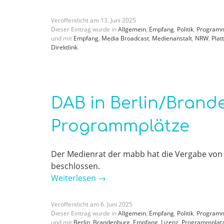
Veröffentlicht am
13
.
Juni
2025
Dieser Eintrag wurde in
Allgemein
,
Empfang
,
Politik
,
Program
und mit
Empfang
,
Media Broadcast
,
Medienanstalt
,
NRW
,
Plat
Direktlink
.
DAB in Berlin/Brand
Programmplätze
Der Medienrat der mabb hat die Vergabe von
beschlossen.
Weiterlesen
→
Veröffentlicht am
6
.
Juni
2025
Dieser Eintrag wurde in
Allgemein
,
Empfang
,
Politik
,
Program
und mit
Berlin
,
Brandenburg
,
Empfang
,
Lizenz
,
Programmplat