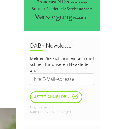
NDR
Broadcast
NRW
Radio
Sender
Sendernetz
Senderstandort
Versorgung
WorldDAB
DAB+ Newsletter
Melden Sie sich nun einfach und
schnell für unseren Newsletter
an.
JETZT ANMELDEN
Es gelten unsere
Datenschutzbestimmungen
.