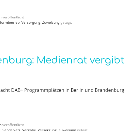
m
veröffentlicht
tformbetrieb
,
Versorgung
,
Zuweisung
getagt.
enburg: Medienrat vergibt
 acht DAB+ Programmplätzen in Berlin und Brandenburg
m
veröffentlicht
z
,
Sendeplatz
,
Vergabe
,
Versorgung
,
Zuweisung
getagt.