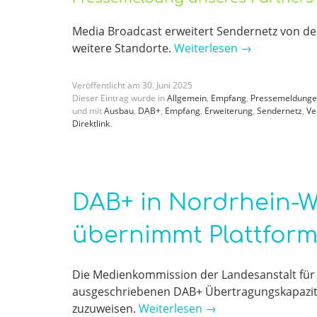
Media Broadcast erweitert Sendernetz von d
weitere Standorte.
Weiterlesen
→
Veröffentlicht am
30
.
Juni
2025
Dieser Eintrag wurde in
Allgemein
,
Empfang
,
Pressemeldung
und mit
Ausbau
,
DAB+
,
Empfang
,
Erweiterung
,
Sendernetz
,
Ve
Direktlink
.
DAB+ in Nordrhein-W
übernimmt Plattform
Die Medienkommission der Landesanstalt für 
ausgeschriebenen DAB+ Übertragungskapazitä
zuzuweisen.
Weiterlesen
→