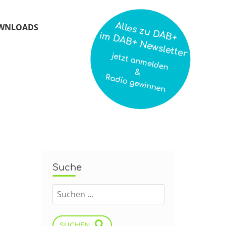
Alles zu DAB+
WNLOADS
im DAB+ Newsletter
jetzt anmelden
&
Radio gewinnen
Suche
SUCHEN