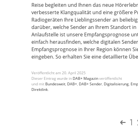
Reise begleiten und Ihnen das neue Hörerlebn
verbesserte Klangqualität und eine größere 
Radiogeräten Ihre Lieblingssender an beliebi
darüber, welche Sender an Ihrem Standort in
Anlaufstelle ist unsere Empfangsprognose un
einfach herausfinden, welche digitalen Sender
Empfangsprognose in Ihrer Region können Sie
eingeben. So erhalten Sie eine detaillierte Ü
Veröffentlicht am
20
.
April
2025
Dieser Eintrag wurde in
DAB+ Magazin
veröffentlicht
und mit
Bundesweit
,
DAB+
,
DAB+ Sender
,
Digitalisierung
,
Emp
Direktlink
.
1