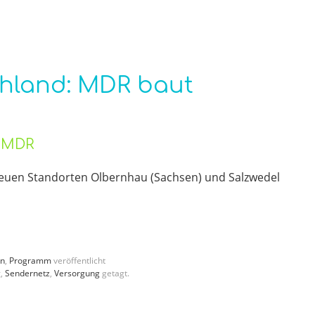
chland: MDR baut
s MDR
euen Standorten Olbernhau (Sachsen) und Salzwedel
en
,
Programm
veröffentlicht
g
,
Sendernetz
,
Versorgung
getagt.