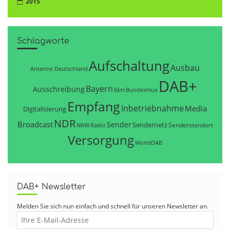
2015
Schlagworte
Aufschaltung
Ausbau
Antenne Deutschland
DAB+
Bayern
Ausschreibung
blm
Bundesmux
Empfang
Inbetriebnahme
Media
Digitalisierung
NDR
Broadcast
Sender
Sendernetz
Senderstandort
NRW
Radio
Versorgung
WorldDAB
DAB+ Newsletter
Melden Sie sich nun einfach und schnell für unseren Newsletter an.